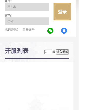
账号:
密码:
忘记密码?
注册账号
开服列表
服