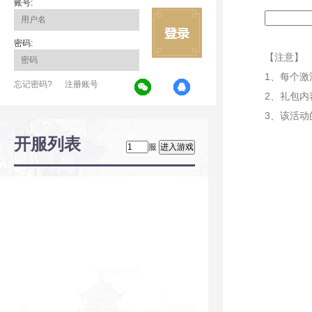
账号:
密码:
【注意】
1、每个
忘记密码?
注册账号
2、礼包内
3、该活动
开服列表
服