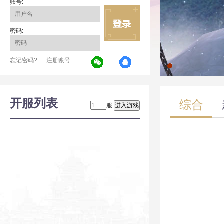
账号:
密码:
忘记密码?
注册账号
开服列表
综合
服