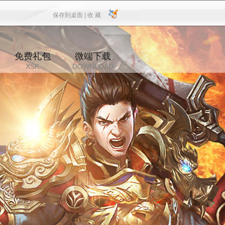
保存到桌面 |
收 藏
保存到桌面
|
收 藏
免费礼包
微端下载
XSK
DOWNLOAD