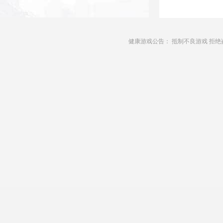
健康游戏公告： 抵制不良游戏 拒绝