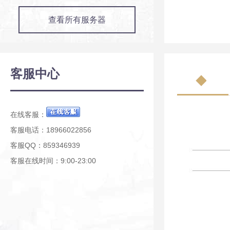
查看所有服务器
客服中心
在线客服：
客服电话：18966022856
客服QQ：859346939
客服在线时间：9:00-23:00