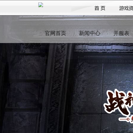
官网首页
新闻中心
开服表
HOME
NEWS
SERVER