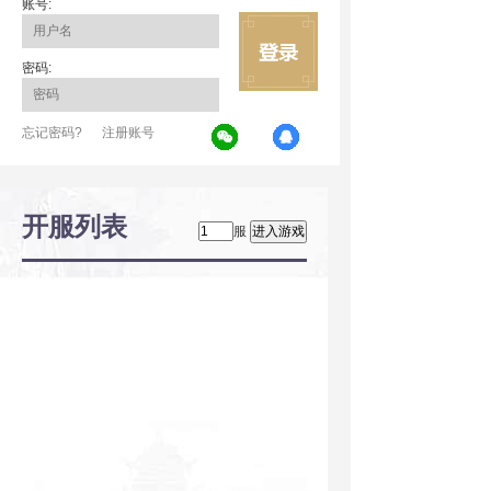
账号:
密码:
忘记密码?
注册账号
开服列表
服