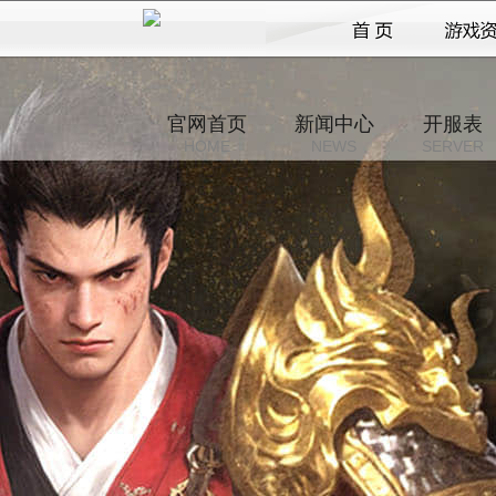
官网首页
新闻中心
开服表
HOME
NEWS
SERVER