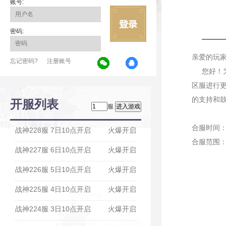
账号:
密码:
亲爱的玩
忘记密码?
注册账号
您好！为
区服进行
的支持和
开服列表
服
合服时间：20
战神228服 7日10点开启
火爆开启
合服范围：1
战神227服 6日10点开启
火爆开启
战神226服 5日10点开启
火爆开启
战神225服 4日10点开启
火爆开启
战神224服 3日10点开启
火爆开启