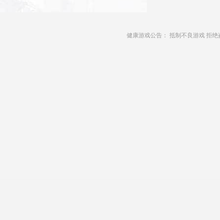
健康游戏公告： 抵制不良游戏 拒绝