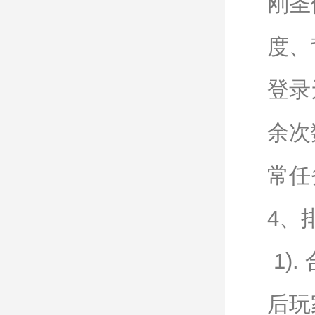
刚圣
度、
登录
余次
常任
4、
1)
后玩