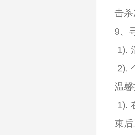
击杀
9、
1)
2)
温馨
1)
束后