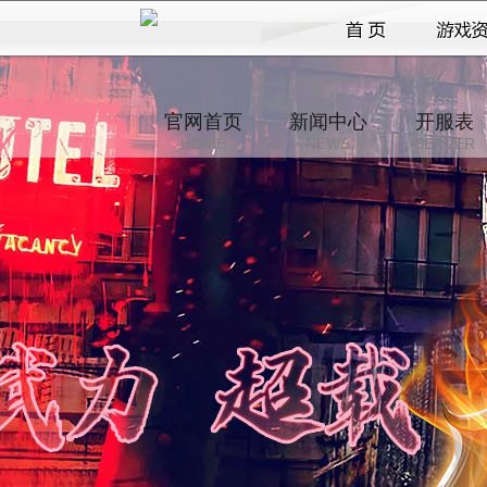
官网首页
新闻中心
开服表
HOME
NEWS
SERVER