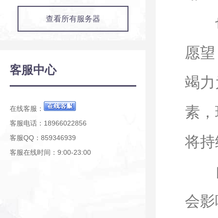
查看所有服务器
也许
愿望
客服中心
竭力
素，
在线客服：
客服电话：18966022856
将持
客服QQ：859346939
客服在线时间：9:00-23:00
自今
会影