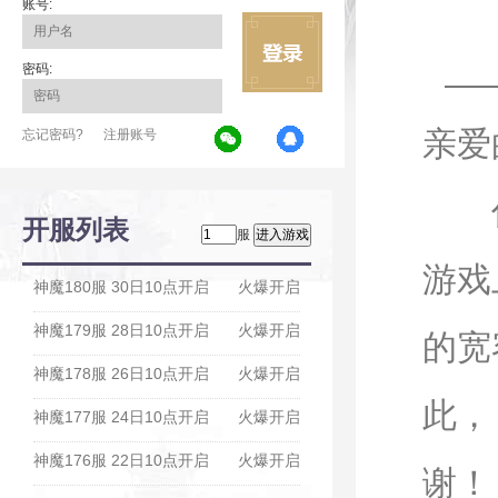
账号:
密码:
亲爱
忘记密码?
注册账号
你们
开服列表
服
游戏
神魔180服 30日10点开启
火爆开启
神魔179服 28日10点开启
火爆开启
的宽
神魔178服 26日10点开启
火爆开启
此，
神魔177服 24日10点开启
火爆开启
神魔176服 22日10点开启
火爆开启
谢！