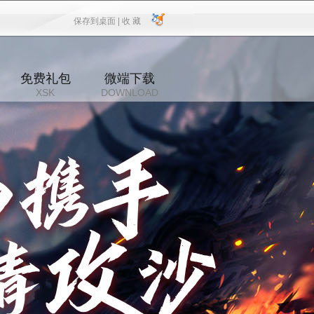
保存到桌面 |
收 藏
保存到桌面
|
收 藏
免费礼包
微端下载
XSK
DOWNLOAD