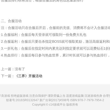
合服后排行榜将清空，根据合服后的角色信息重新排行
二、合服活动
注：合服活动只在合服后开启，合服前的充值、消费将不会计入合服活
1.合服福利：合服后每天登录就可领取到一份免费大礼包
2.合服返利：合服后只要击杀指定BOSS就可领取奖励，激活高级返利
3.一折礼包：合服后在指定时间内累充达到指定要求就可以花费钻石1
4.热血排行：合服后每日参与热血世界，累计时长就可以参与热血排行，
上一篇：
没有了
下一篇：
《三界》开服活动
不良游戏 拒绝盗版游戏 注意自我保护 谨防受骗上当 适度游戏益脑 沉迷游戏伤身 合理
软著号:2016SR0132647 新广出审[2017]4598号 ISBN:978-7-7979-7954-2
Copyright © c14游戏平台 版权所有