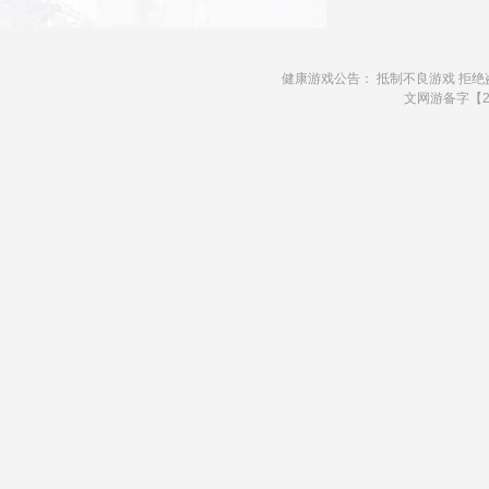
健康游戏公告： 抵制不良游戏 拒绝
文网游备字【20