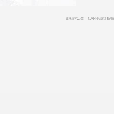
健康游戏公告： 抵制不良游戏 拒绝